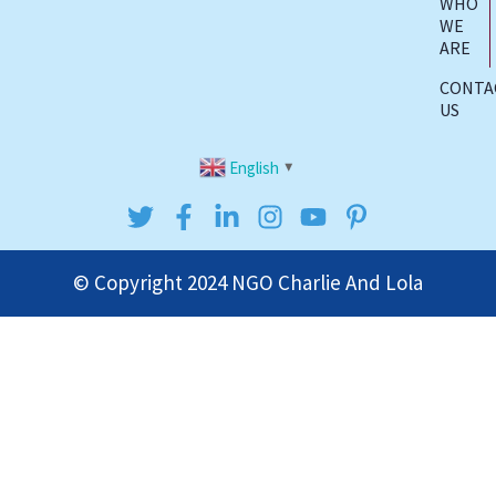
WHO
WE
ARE
CONTA
US
English
▼
© Copyright 2024
NGO Charlie And Lola