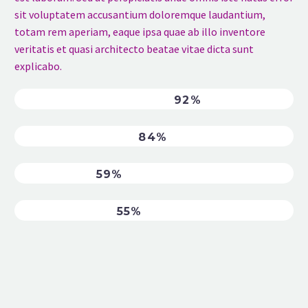
sit voluptatem accusantium doloremque laudantium,
totam rem aperiam, eaque ipsa quae ab illo inventore
veritatis et quasi architecto beatae vitae dicta sunt
explicabo.
USABILITY & DESIGN
92%
PROGRAMMING
84%
TESTING
59%
DATABASES
55%