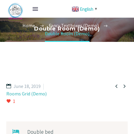
English
▼
Home
Fancy Textboxes (Demo)
Double Room (Demo)
Double Room (Demo)


June 18, 2019
Rooms Grid (Demo)
1
Double bed